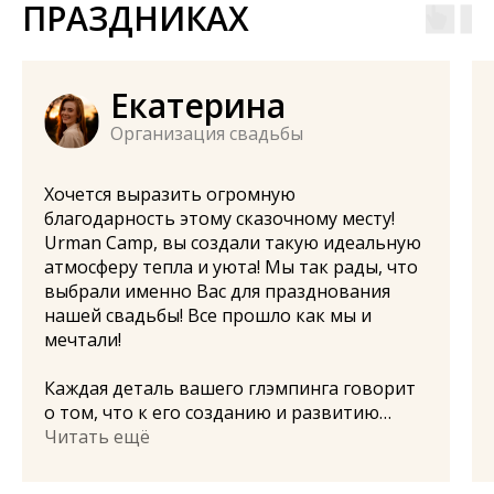
ПРАЗДНИКАХ
Екатерина
Организация свадьбы
Хочется выразить огромную
благодарность этому сказочному месту!
Urman Camp, вы создали такую идеальную
атмосферу тепла и уюта! Мы так рады, что
выбрали именно Вас для празднования
нашей свадьбы! Все прошло как мы и
мечтали!
Каждая деталь вашего глэмпинга говорит
о том, что к его созданию и развитию
подходят с большой любовью, с
Читать ещё
профессионализмом и душой! Из этих
тонких, но важных деталей получилось