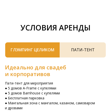
уютное любому сердцу место, в которое
хочется возвращаться! Хочется выразить
огромную благодарность управляющей
Жанне, всегда была на связи!
УСЛОВИЯ АРЕНДЫ
ГЛЭМПИНГ ЦЕЛИКОМ
ПАТИ-ТЕНТ
Идеально для свадеб
и корпоративов
Пати-тент для мероприятия
● 5 домов A-Frame с купелями
● 5 домов Barnhouse с купелями
● Бесплатная парковка
● Мангальная зона с мангалом, казаном, самоваром
и дровами